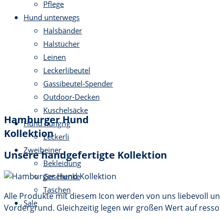
Pflege
Hund unterwegs
Halsbänder
Halstücher
Leinen
Leckerlibeutel
Gassibeutel-Spender
Outdoor-Decken
Kuschelsäcke
Hamburger Hund
Hund hungrig
Kollektion
Leckerli
Zweibeiner
Unsere handgefertigte Kollektion
Bekleidung
Geschenke
Taschen
Alle Produkte mit diesem Icon werden von uns liebevoll u
Sale
Vordergrund. Gleichzeitig legen wir großen Wert auf ress