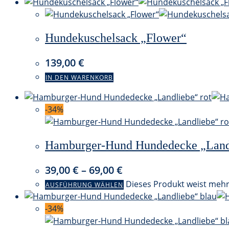
Hundekuschelsack „Flower“
139,00
€
IN DEN WARENKORB
-34%
Hamburger-Hund Hundedecke „Landl
39,00
€
–
69,00
€
Dieses Produkt weist mehr
AUSFÜHRUNG WÄHLEN
-34%