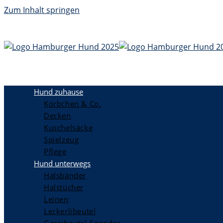
Zum Inhalt springen
Hund zuhause
Körbchen & Co.
Decken
Kuschelsäcke
Spielzeug
Pflege
Hund unterwegs
Halsbänder
Halstücher
Leinen
Leckerlibeutel