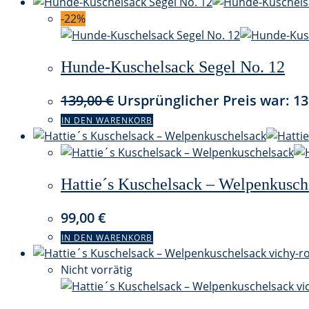
-22%
Hunde-Kuschelsack Segel No. 12
139,00
€
Ursprünglicher Preis war: 13
IN DEN WARENKORB
Hattie´s Kuschelsack – Welpenkusch
99,00
€
IN DEN WARENKORB
Nicht vorrätig