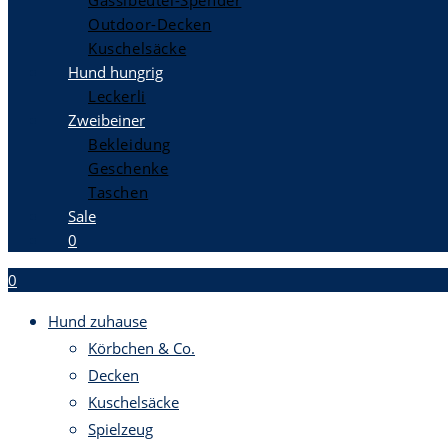
Gassibeutel-Spender
Outdoor-Decken
Kuschelsäcke
Hund hungrig
Leckerli
Zweibeiner
Bekleidung
Geschenke
Taschen
Sale
0
0
Hund zuhause
Körbchen & Co.
Decken
Kuschelsäcke
Spielzeug