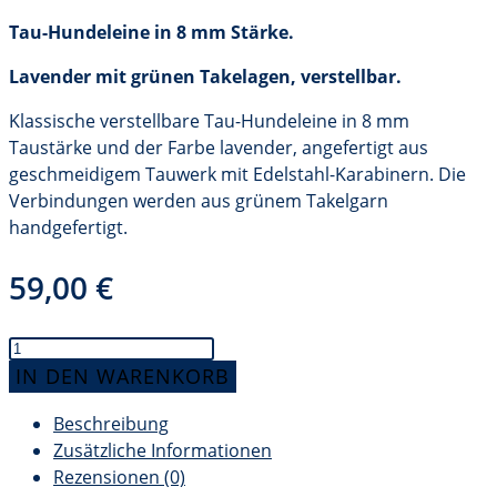
Tau-Hundeleine in 8 mm Stärke.
Lavender mit grünen Takelagen, verstellbar.
Klassische verstellbare Tau-Hundeleine in 8 mm
Taustärke und der Farbe lavender, angefertigt aus
geschmeidigem Tauwerk mit Edelstahl-Karabinern. Die
Verbindungen werden aus grünem Takelgarn
handgefertigt.
59,00
€
Tau-
Hundeleine,
IN DEN WARENKORB
8
Beschreibung
mm
Zusätzliche Informationen
Stärke
Rezensionen (0)
-