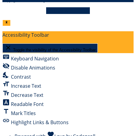
Copyright 2026 Hamburger Hund – Alle Rechte vorbehalten
Vertrag widerrufen
Accessibility Toolbar
close
Toggle the visibility of the Accessibility Toolbar
keyboard
Keyboard Navigation
visibility_off
Disable Animations
nights_stay
Contrast
format_size
Increase Text
text_fields
Decrease Text
font_download
Readable Font
title
Mark Titles
link
Highlight Links & Buttons
favorite