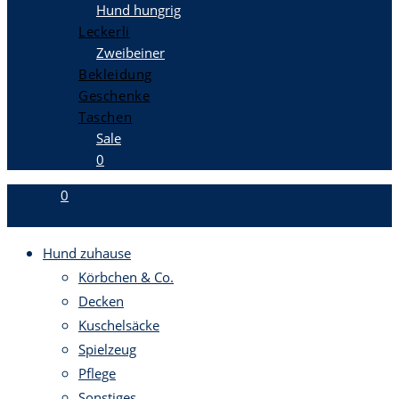
Hund hungrig
Leckerli
Zweibeiner
Bekleidung
Geschenke
Taschen
Sale
0
0
Hund zuhause
Körbchen & Co.
Decken
Kuschelsäcke
Spielzeug
Pflege
Sonstiges