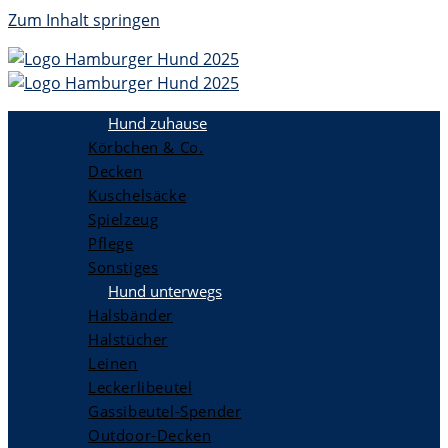
Zum Inhalt springen
Hund zuhause
Körbchen & Co.
Decken
Kuschelsäcke
Spielzeug
Pflege
Sonstiges
Hund unterwegs
Halsbänder
Halstücher
Leinen
Leckerlibeutel
Gassibeutel-Spender
Outdoor-Decken