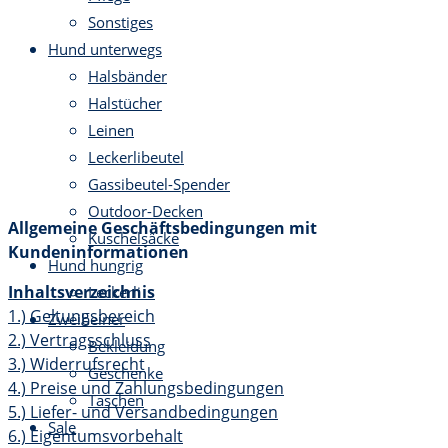
Sonstiges
Hund unterwegs
Halsbänder
Halstücher
Leinen
Leckerlibeutel
Gassibeutel-Spender
Outdoor-Decken
Allgemeine Geschäftsbedingungen mit
Kuschelsäcke
Kundeninformationen
Hund hungrig
Inhaltsverzeichnis
Leckerli
1.)
Geltungsbereich
Zweibeiner
2.)
Vertragsschluss
Bekleidung
3.)
Widerrufsrecht
Geschenke
4.)
Preise und Zahlungsbedingungen
Taschen
5.)
Liefer- und Versandbedingungen
Sale
6.)
Eigentumsvorbehalt