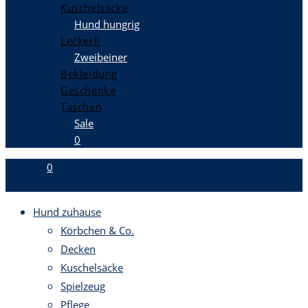
Kuschelsäcke
Hund hungrig
Leckerli
Zweibeiner
Bekleidung
Geschenke
Taschen
Sale
0
0
Hund zuhause
Körbchen & Co.
Decken
Kuschelsäcke
Spielzeug
Pflege