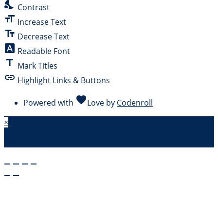
nights_stay
Contrast
format_size
Increase Text
text_fields
Decrease Text
font_download
Readable Font
title
Mark Titles
link
Highlight Links & Buttons
favorite
Powered with
Love
by
Codenroll
×
Warenkorb