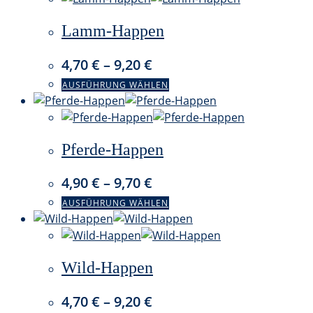
mehrere
Lamm-Happen
Varianten
auf.
4,70
€
–
9,20
€
Die
Optionen
Dieses
AUSFÜHRUNG WÄHLEN
können
Produkt
auf
weist
der
mehrere
Pferde-Happen
Produktseite
Varianten
gewählt
auf.
4,90
€
–
9,70
€
werden
Die
Optionen
Dieses
AUSFÜHRUNG WÄHLEN
können
Produkt
auf
weist
der
mehrere
Wild-Happen
Produktseite
Varianten
gewählt
auf.
4,70
€
–
9,20
€
werden
Die