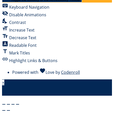
keyboard
Keyboard Navigation
visibility_off
Disable Animations
nights_stay
Contrast
format_size
Increase Text
text_fields
Decrease Text
font_download
Readable Font
title
Mark Titles
link
Highlight Links & Buttons
favorite
Powered with
Love
by
Codenroll
×
Warenkorb