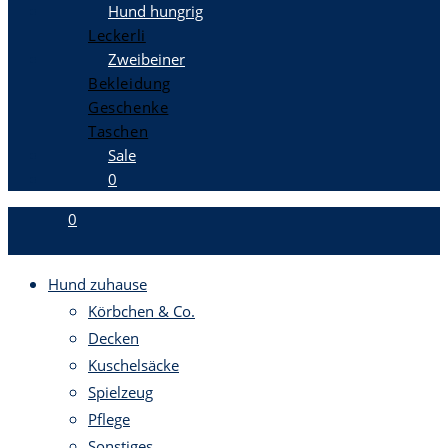
Hund hungrig
Leckerli
Zweibeiner
Bekleidung
Geschenke
Taschen
Sale
0
0
Hund zuhause
Körbchen & Co.
Decken
Kuschelsäcke
Spielzeug
Pflege
Sonstiges