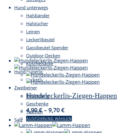
Hund unterwegs
Halsbänder
Halstücher
Leinen
Leckerlibeutel
Gassibeutel-Spender
Outdoor-Decken
Kuschelsäcke
Hund hungrig
Leckerli
Zweibeiner
Hundeleckerlis-Ziegen-Happen
Bekleidung
Geschenke
4,90
€
–
9,70
€
Taschen
Dieses
AUSFÜHRUNG WÄHLEN
Sale
Produkt
weist