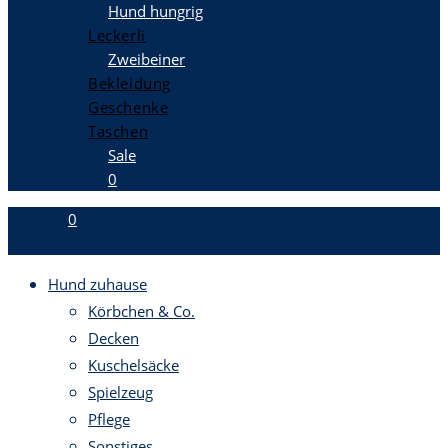
Hund hungrig
Leckerli
Zweibeiner
Bekleidung
Geschenke
Taschen
Sale
0
0
Hund zuhause
Körbchen & Co.
Decken
Kuschelsäcke
Spielzeug
Pflege
Sonstiges