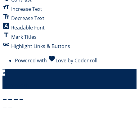
format_size
Increase Text
text_fields
Decrease Text
font_download
Readable Font
title
Mark Titles
link
Highlight Links & Buttons
favorite
Powered with
Love
by
Codenroll
×
Warenkorb