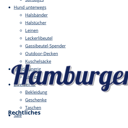
Hund unterwegs
Halsbänder
Halstücher
Leinen
Leckerlibeutel
Gassibeutel-Spender
Outdoor-Decken
Kuschelsäcke
Hund hungrig
Leckerli
Zweibeiner
Bekleidung
Geschenke
Taschen
Rechtliches
Sale
Impressum