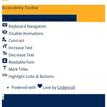
Accessibility Toolbar
close
Toggle the visibility of the Accessibility Toolbar
keyboard
Keyboard Navigation
visibility_off
Disable Animations
nights_stay
Contrast
format_size
Increase Text
text_fields
Decrease Text
font_download
Readable Font
title
Mark Titles
link
Highlight Links & Buttons
favorite
Powered with
Love
by
Codenroll
×
Warenkorb