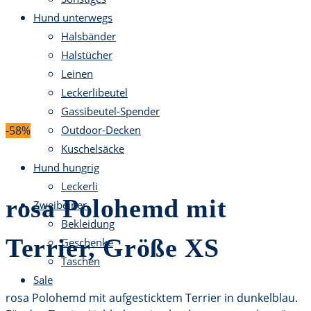
Hund unterwegs
Halsbänder
Halstücher
Leinen
Leckerlibeutel
Gassibeutel-Spender
-58%
Outdoor-Decken
Kuschelsäcke
Hund hungrig
Leckerli
rosa Polohemd mit
Zweibeiner
Bekleidung
Terrier, Größe XS
Geschenke
Taschen
Sale
rosa Polohemd mit aufgesticktem Terrier in dunkelblau.