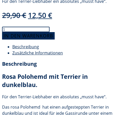
Für den Terrier-Liebhaber ein absolutes „musst have“.
Ursprünglicher
Aktueller
29,90
€
12,50
€
Preis
Preis
war:
ist:
rosa
29,90 €
12,50 €.
Polohemd
IN DEN WARENKORB
mit
Beschreibung
Terrier,
Zusätzliche Informationen
Größe
XS
Beschreibung
Menge
Rosa Polohemd mit Terrier in
dunkelblau.
Für den Terrier-Liebhaber ein absolutes „musst have“.
Das rosa Polohemd hat einen aufgesteppten Terrier in
dunkelblau und ist ideal für jede Gassirunde unter einem