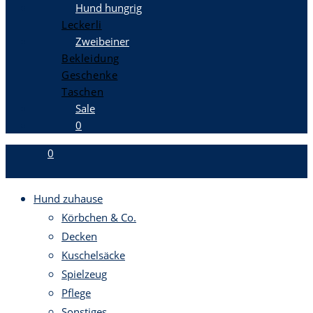
Hund hungrig
Leckerli
Zweibeiner
Bekleidung
Geschenke
Taschen
Sale
0
0
Hund zuhause
Körbchen & Co.
Decken
Kuschelsäcke
Spielzeug
Pflege
Sonstiges