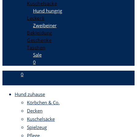
Kuschelsäcke
Hund hungrig
Leckerli
Zweibeiner
Bekleidung
Geschenke
Taschen
Sale
0
0
Hund zuhause
Körbchen & Co.
Decken
Kuschelsäcke
Spielzeug
Pflege