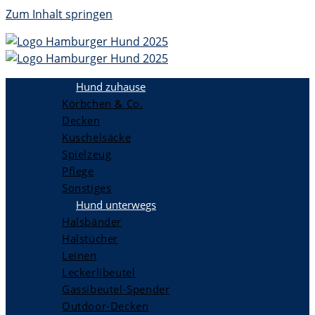
Zum Inhalt springen
Hund zuhause
Körbchen & Co.
Decken
Kuschelsäcke
Spielzeug
Pflege
Sonstiges
Hund unterwegs
Halsbänder
Halstücher
Leinen
Leckerlibeutel
Gassibeutel-Spender
Outdoor-Decken