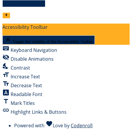
Vertrag widerrufen
Accessibility Toolbar
close
Toggle the visibility of the Accessibility Toolbar
keyboard
Keyboard Navigation
visibility_off
Disable Animations
nights_stay
Contrast
format_size
Increase Text
text_fields
Decrease Text
font_download
Readable Font
title
Mark Titles
link
Highlight Links & Buttons
favorite
Powered with
Love
by
Codenroll