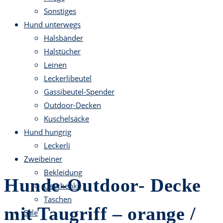
Sonstiges
Hund unterwegs
Halsbänder
Halstücher
Leinen
Leckerlibeutel
Gassibeutel-Spender
Outdoor-Decken
Kuschelsäcke
Hund hungrig
Leckerli
Zweibeiner
Bekleidung
Hunde-Outdoor- Decke
Geschenke
Taschen
mit Taugriff – orange /
Sale