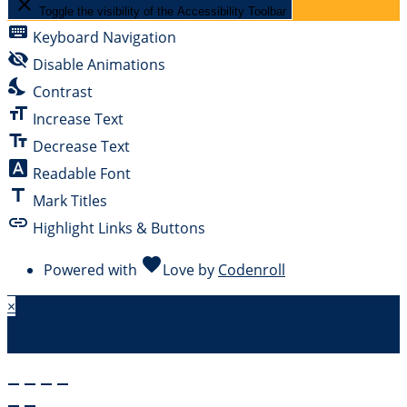
close
Toggle the visibility of the Accessibility Toolbar
keyboard
Keyboard Navigation
visibility_off
Disable Animations
nights_stay
Contrast
format_size
Increase Text
text_fields
Decrease Text
font_download
Readable Font
title
Mark Titles
link
Highlight Links & Buttons
favorite
Powered with
Love
by
Codenroll
×
Warenkorb