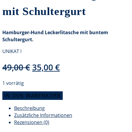
mit Schultergurt
Hamburger-Hund Leckerlitasche mit buntem
Schultergurt.
UNIKAT !
Ursprünglicher
Aktueller
49,00
€
35,00
€
Preis
Preis
war:
ist:
1 vorrätig
49,00 €
35,00 €.
Hamburger-
IN DEN WARENKORB
Hund
Beschreibung
Leckerlitasche
Zusätzliche Informationen
in
Rezensionen (0)
grün
mit