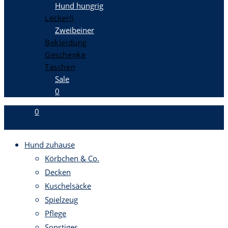
Hund hungrig
Leckerli
Zweibeiner
Bekleidung
Geschenke
Taschen
Sale
0
0
Hund zuhause
Körbchen & Co.
Decken
Kuschelsäcke
Spielzeug
Pflege
Sonstiges