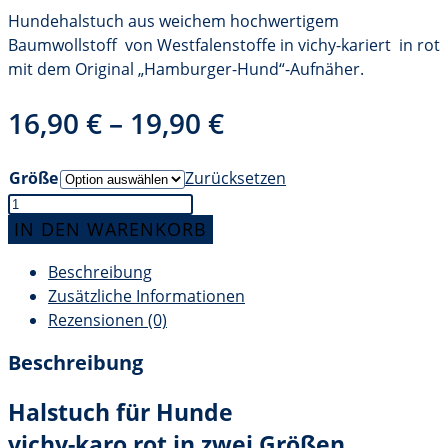
Hundehalstuch aus weichem hochwertigem
Baumwollstoff von Westfalenstoffe in vichy-kariert in rot
mit dem Original „Hamburger-Hund“-Aufnäher.
16,90
€
–
19,90
€
Größe
Zurücksetzen
Halstuch
für
IN DEN WARENKORB
Hunde
Beschreibung
Vichy-
Zusätzliche Informationen
karo
Rezensionen (0)
rot
Menge
Beschreibung
Halstuch für Hunde
vichy-karo rot in zwei Größen.