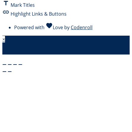
title
Mark Titles
link
Highlight Links & Buttons
favorite
Powered with
Love
by
Codenroll
×
Warenkorb