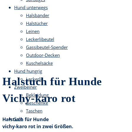
Hund unterwegs
Halsbänder
Halstücher
Leinen
Leckerlibeutel
Gassibeutel-Spender
Outdoor-Decken
Kuschelsäcke
Hund hungrig
Halstuch für Hunde
Leckerli
Zweibeiner
Vichy-karo rot
Bekleidung
Geschenke
Taschen
Sale
Halstuch für Hunde
vichy-karo rot in zwei Größen.