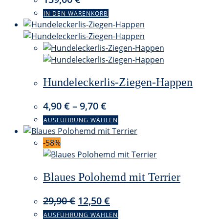
IN DEN WARENKORB
Hundeleckerlis-Ziegen-Happen
4,90
€
–
9,70
€
Dieses
AUSFÜHRUNG WÄHLEN
Produkt
weist
-58%
mehrere
Varianten
Blaues Polohemd mit Terrier
auf.
Die
Ursprünglicher
Aktueller
29,90
€
12,50
€
Optionen
können
Preis
Preis
Dieses
AUSFÜHRUNG WÄHLEN