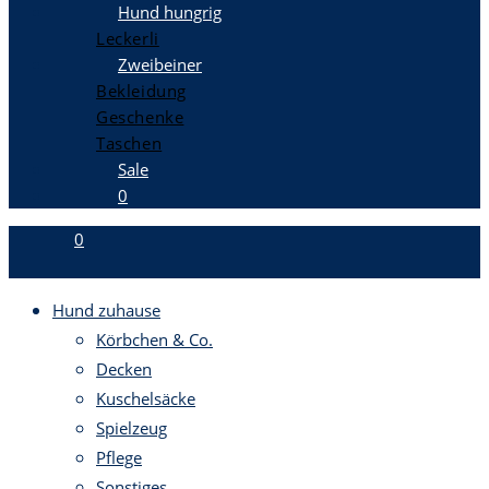
Hund hungrig
Leckerli
Zweibeiner
Bekleidung
Geschenke
Taschen
Sale
0
0
Hund zuhause
Körbchen & Co.
Decken
Kuschelsäcke
Spielzeug
Pflege
Sonstiges