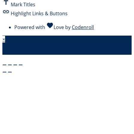
title
Mark Titles
link
Highlight Links & Buttons
favorite
Powered with
Love
by
Codenroll
×
Warenkorb