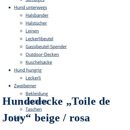
Hund unterwegs
Halsbänder
Halstücher
Leinen
Leckerlibeutel
Gassibeutel-Spender
Outdoor-Decken
Kuschelsäcke
Hund hungrig
Leckerli
Zweibeiner
Bekleidung
Hundedecke „Toile de
Geschenke
Taschen
Jouy“ beige / rosa
Sale