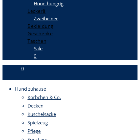
Hund hungrig
Leckerli
Zweibeiner
Bekleidung
Geschenke
Taschen
Sale
0
0
Hund zuhause
Körbchen & Co.
Decken
Kuschelsäcke
Spielzeug
Pflege
Sonstiges