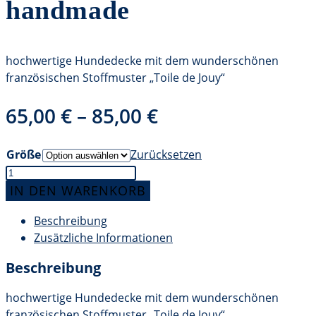
handmade
hochwertige Hundedecke mit dem wunderschönen
französischen Stoffmuster „Toile de Jouy“
65,00
€
–
85,00
€
Größe
Zurücksetzen
Hundedecke
"Toile
IN DEN WARENKORB
de
Beschreibung
Jouy"
Zusätzliche Informationen
beige
/
Beschreibung
rosa
handmade
hochwertige Hundedecke mit dem wunderschönen
Menge
französischen Stoffmuster „Toile de Jouy“.