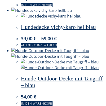
IN DEN WARENKORB
Hundedecke vichy-karo hellblau
39,00
€
–
59,00
€
Dieses
AUSFÜHRUNG WÄHLEN
Produkt
weist
mehrere
Varianten
auf.
Hunde-Outdoor-Decke mit Taugriff
Die
Optionen
– blau
können
auf
54,00
€
der
IN DEN WARENKORB