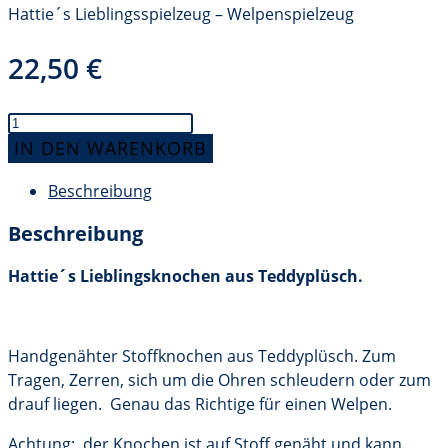
Hattie´s Lieblingsspielzeug – Welpenspielzeug
22,50
€
Hattie
´s
IN DEN WARENKORB
Lieblingsknochen
Beschreibung
-
Hundespielzeug
Beschreibung
Menge
Hattie´s Lieblingsknochen aus Teddyplüsch.
Handgenähter Stoffknochen aus Teddyplüsch. Zum
Tragen, Zerren, sich um die Ohren schleudern oder zum
drauf liegen. Genau das Richtige für einen Welpen.
Achtung: der Knochen ist auf Stoff genäht und kann