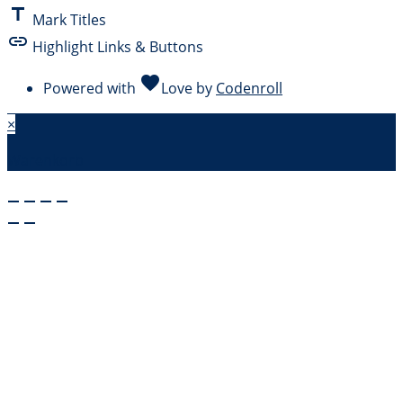
title
Mark Titles
link
Highlight Links & Buttons
favorite
Powered with
Love
by
Codenroll
×
Warenkorb