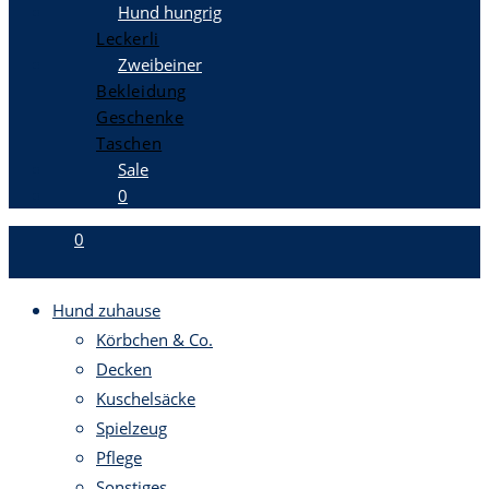
Hund hungrig
Leckerli
Zweibeiner
Bekleidung
Geschenke
Taschen
Sale
0
0
Hund zuhause
Körbchen & Co.
Decken
Kuschelsäcke
Spielzeug
Pflege
Sonstiges