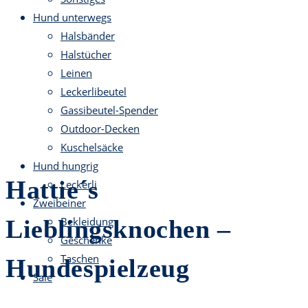
Hund unterwegs
Halsbänder
Halstücher
Leinen
Leckerlibeutel
Gassibeutel-Spender
Outdoor-Decken
Kuschelsäcke
Hund hungrig
Hattie´s
Leckerli
Zweibeiner
Lieblingsknochen –
Bekleidung
Geschenke
Taschen
Hundespielzeug
Sale