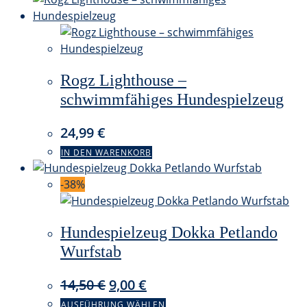
Rogz Lighthouse –
schwimmfähiges Hundespielzeug
24,99
€
IN DEN WARENKORB
-38%
Hundespielzeug Dokka Petlando
Wurfstab
Ursprünglicher
Aktueller
14,50
€
9,00
€
Preis
Preis
Dieses
AUSFÜHRUNG WÄHLEN