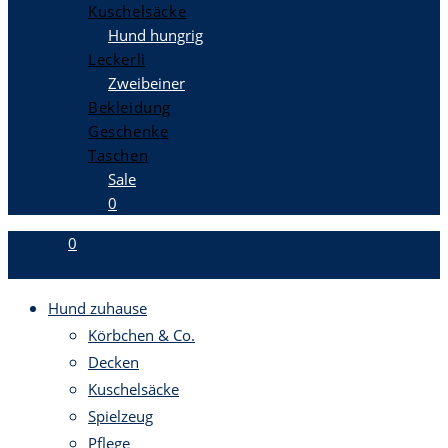
Kuschelsäcke
Hund hungrig
Leckerli
Zweibeiner
Bekleidung
Geschenke
Taschen
Sale
0
0
Hund zuhause
Körbchen & Co.
Decken
Kuschelsäcke
Spielzeug
Pflege