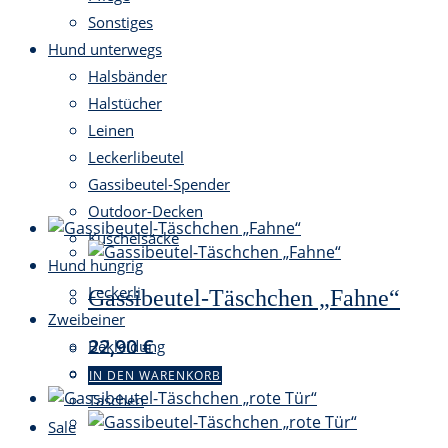
Sonstiges
Hund unterwegs
Halsbänder
Halstücher
Leinen
Leckerlibeutel
Gassibeutel-Spender
Outdoor-Decken
Kuschelsäcke
Hund hungrig
Leckerli
Gassibeutel-Täschchen „Fahne“
Zweibeiner
22,90
€
Bekleidung
Geschenke
IN DEN WARENKORB
Taschen
Sale