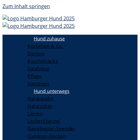
Zum Inhalt springen
Hund zuhause
Körbchen & Co.
Decken
Kuschelsäcke
Spielzeug
Pflege
Sonstiges
Hund unterwegs
Halsbänder
Halstücher
Leinen
Leckerlibeutel
Gassibeutel-Spender
Outdoor-Decken