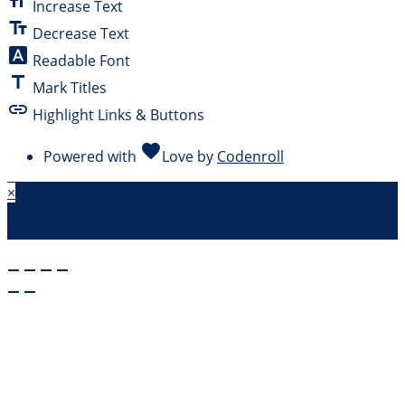
format_size
Increase Text
text_fields
Decrease Text
font_download
Readable Font
title
Mark Titles
link
Highlight Links & Buttons
favorite
Powered with
Love
by
Codenroll
×
Warenkorb