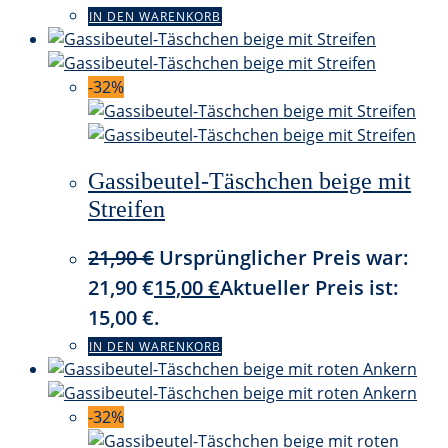
IN DEN WARENKORB
-32%
Gassibeutel-Täschchen beige mit
Streifen
21,90
€
Ursprünglicher Preis war:
21,90 €
15,00
€
Aktueller Preis ist:
15,00 €.
IN DEN WARENKORB
-32%