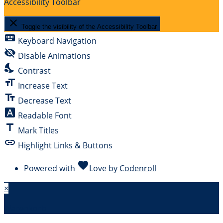
Accessibility Toolbar
close
Toggle the visibility of the Accessibility Toolbar
keyboard
Keyboard Navigation
visibility_off
Disable Animations
nights_stay
Contrast
format_size
Increase Text
text_fields
Decrease Text
font_download
Readable Font
title
Mark Titles
link
Highlight Links & Buttons
favorite
Powered with
Love
by
Codenroll
×
Warenkorb