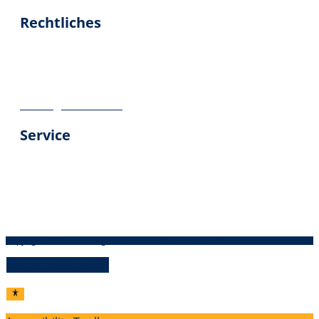
Rechtliches
Impressum
Datenschutz
Geschäftsbedingungen
Vertrag widerrufen
Service
Über uns
Kontakt
Versandinformationen
Kundenbewertungen
Copyright 2026 Hamburger Hund – Alle Rechte vorbehalten
Vertrag widerrufen