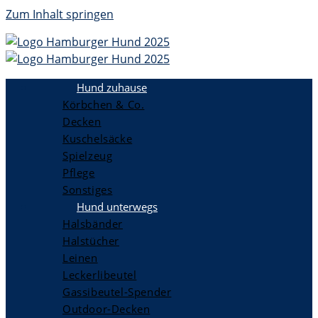
Zum Inhalt springen
Hund zuhause
Körbchen & Co.
Decken
Kuschelsäcke
Spielzeug
Pflege
Sonstiges
Hund unterwegs
Halsbänder
Halstücher
Leinen
Leckerlibeutel
Gassibeutel-Spender
Outdoor-Decken