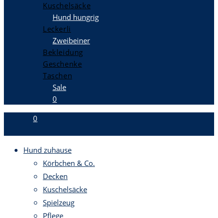
Kuschelsäcke
Hund hungrig
Leckerli
Zweibeiner
Bekleidung
Geschenke
Taschen
Sale
0
0
Hund zuhause
Körbchen & Co.
Decken
Kuschelsäcke
Spielzeug
Pflege