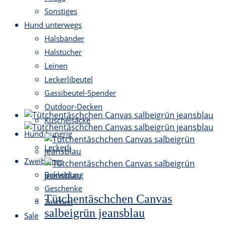
Sonstiges
Hund unterwegs
Halsbänder
Halstücher
Leinen
Leckerlibeutel
Gassibeutel-Spender
Outdoor-Decken
Kuschelsäcke
Hund hungrig
Leckerli
Zweibeiner
Bekleidung
Geschenke
Tütchentäschchen Canvas
Taschen
salbeigrün jeansblau
Sale