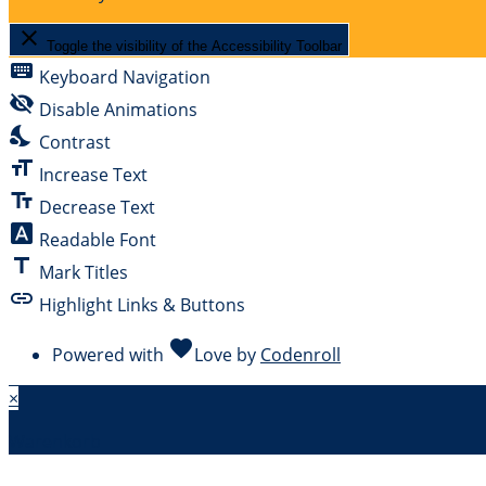
close
Toggle the visibility of the Accessibility Toolbar
keyboard
Keyboard Navigation
visibility_off
Disable Animations
nights_stay
Contrast
format_size
Increase Text
text_fields
Decrease Text
font_download
Readable Font
title
Mark Titles
link
Highlight Links & Buttons
favorite
Powered with
Love
by
Codenroll
×
Warenkorb