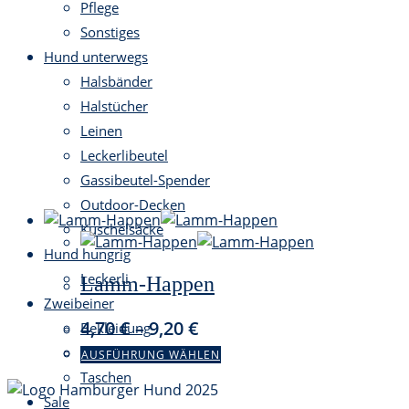
Pflege
Sonstiges
Hund unterwegs
Halsbänder
Halstücher
Leinen
Leckerlibeutel
Gassibeutel-Spender
Outdoor-Decken
Kuschelsäcke
Hund hungrig
Leckerli
Lamm-Happen
Zweibeiner
4,70
€
–
9,20
€
Bekleidung
Dieses
Geschenke
AUSFÜHRUNG WÄHLEN
Produkt
Taschen
weist
Sale