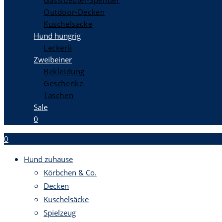
Gassibeutel-Spender
Outdoor-Decken
Kuschelsäcke
Hund hungrig
Leckerli
Zweibeiner
Bekleidung
Geschenke
Taschen
Sale
0
0
Hund zuhause
Körbchen & Co.
Decken
Kuschelsäcke
Spielzeug