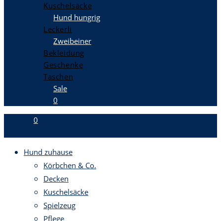
Kuschelsäcke
Hund hungrig
Leckerli
Zweibeiner
Bekleidung
Geschenke
Taschen
Sale
0
0
Hund zuhause
Körbchen & Co.
Decken
Kuschelsäcke
Spielzeug
Pflege