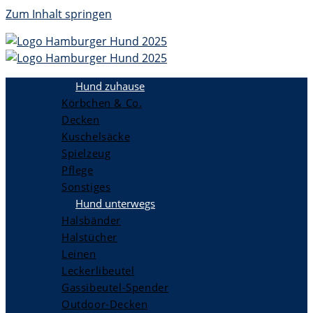
Zum Inhalt springen
Hund zuhause
Körbchen & Co.
Decken
Kuschelsäcke
Spielzeug
Pflege
Sonstiges
Hund unterwegs
Halsbänder
Halstücher
Leinen
Leckerlibeutel
Gassibeutel-Spender
Outdoor-Decken