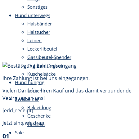
Sonstiges
Hund unterwegs
Halsbänder
Halstücher
Leinen
Leckerlibeutel
Gassibeutel-Spender
Outdoor-Decken
Kuschelsäcke
Ihre Zahlung ist bei uns eingegangen.
Hund hungrig
Vielen Dank für Ihren Kauf und das damit verbundende
Leckerli
Vertrauen an uns!
Zweibeiner
Bekleidung
[edd_receipt]
Geschenke
Jetzt sind wir dran.
Taschen
Sale
01