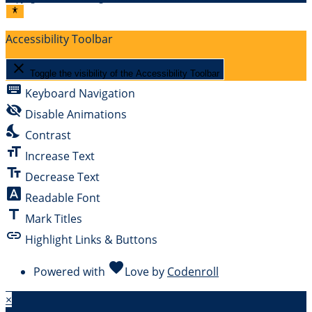
Accessibility Toolbar
close
Toggle the visibility of the Accessibility Toolbar
keyboard
Keyboard Navigation
visibility_off
Disable Animations
nights_stay
Contrast
format_size
Increase Text
text_fields
Decrease Text
font_download
Readable Font
title
Mark Titles
link
Highlight Links & Buttons
favorite
Powered with
Love
by
Codenroll
×