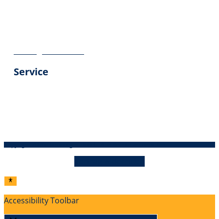
Impressum
Datenschutz
Geschäftsbedingungen
Vertrag widerrufen
Service
Über uns
Kontakt
Versandinformationen
Kundenbewertungen
Copyright 2026 Hamburger Hund – Alle Rechte vorbehalten
Vertrag widerrufen
Accessibility Toolbar