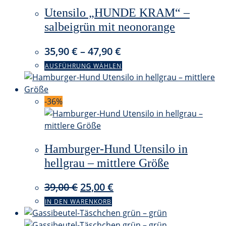
Utensilo „HUNDE KRAM“ –
salbeigrün mit neonorange
35,90
€
–
47,90
€
Dieses
AUSFÜHRUNG WÄHLEN
Produkt
weist
mehrere
-36%
Varianten
auf.
Die
Hamburger-Hund Utensilo in
Optionen
können
hellgrau – mittlere Größe
auf
Ursprünglicher
Aktueller
der
39,00
€
25,00
€
Produktseite
Preis
Preis
IN DEN WARENKORB
gewählt
war:
ist:
werden