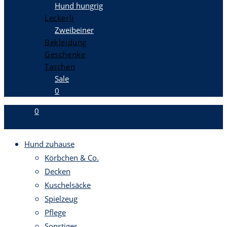
Hund hungrig
Leckerli
Zweibeiner
Bekleidung
Geschenke
Taschen
Sale
0
0
Hund zuhause
Körbchen & Co.
Decken
Kuschelsäcke
Spielzeug
Pflege
Sonstiges