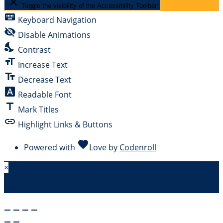
close
Toggle the visibility of the Accessibility Toolbar
keyboard
Keyboard Navigation
visibility_off
Disable Animations
nights_stay
Contrast
format_size
Increase Text
text_fields
Decrease Text
font_download
Readable Font
title
Mark Titles
link
Highlight Links & Buttons
favorite
Powered with
Love
by
Codenroll
×
Warenkorb