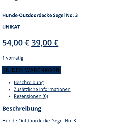
Hunde-Outdoordecke Segel No. 3
UNIKAT
Ursprünglicher
Aktueller
54,00
€
39,00
€
Preis
Preis
war:
ist:
1 vorrätig
54,00 €
39,00 €.
Hunde-
IN DEN WARENKORB
Outdoordecke
Beschreibung
Segel
Zusätzliche Informationen
No.
Rezensionen (0)
3
Menge
Beschreibung
Hunde-Outdoordecke Segel No. 3