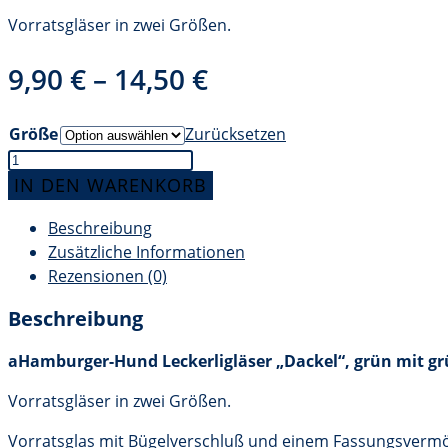
Vorratsgläser in zwei Größen.
9,90
€
–
14,50
€
Größe
Zurücksetzen
Hamburger-
Hund
IN DEN WARENKORB
Leckerligläser
Beschreibung
"Dackel",
Zusätzliche Informationen
grün
Rezensionen (0)
mit
grün
Beschreibung
Menge
aHamburger-Hund Leckerligläser „Dackel“, grün mit g
Vorratsgläser in zwei Größen.
Vorratsglas mit Bügelverschluß und einem Fassungsvermö