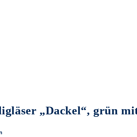
gläser „Dackel“, grün mi
n