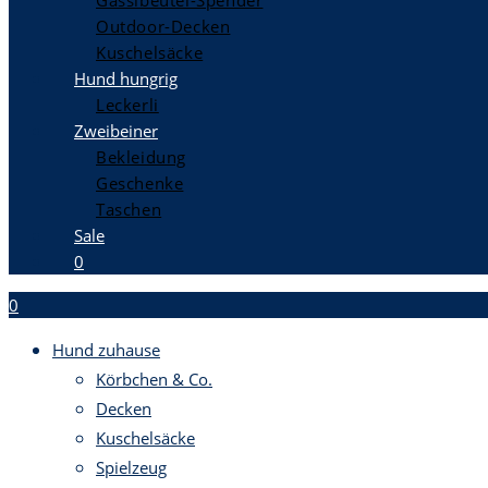
Gassibeutel-Spender
Outdoor-Decken
Kuschelsäcke
Hund hungrig
Leckerli
Zweibeiner
Bekleidung
Geschenke
Taschen
Sale
0
0
Hund zuhause
Körbchen & Co.
Decken
Kuschelsäcke
Spielzeug