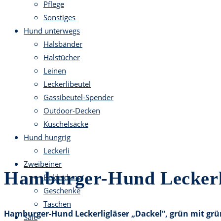
Pflege
Sonstiges
Hund unterwegs
Halsbänder
Halstücher
Leinen
Leckerlibeutel
Gassibeutel-Spender
Outdoor-Decken
Kuschelsäcke
Hund hungrig
Leckerli
Zweibeiner
Hamburger-Hund Leckerli
Bekleidung
Geschenke
Taschen
Hamburger-Hund Leckerligläser „Dackel“, grün mit grü
Sale