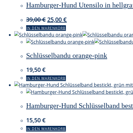
Hamburger-Hund Utensilo in hellgra
Ursprünglicher
Aktueller
39,00
€
25,00
€
Preis
Preis
IN DEN WARENKORB
war:
ist:
39,00 €
25,00 €.
Schlüsselbandu orange-pink
19,50
€
IN DEN WARENKORB
Hamburger-Hund Schlüsselband besti
15,50
€
IN DEN WARENKORB