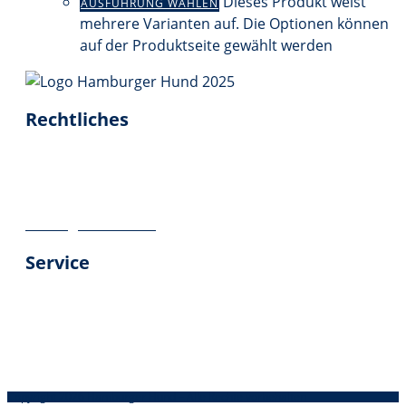
Dieses Produkt weist
AUSFÜHRUNG WÄHLEN
mehrere Varianten auf. Die Optionen können
auf der Produktseite gewählt werden
Rechtliches
Impressum
Datenschutz
Geschäftsbedingungen
Vertrag widerrufen
Service
Über uns
Kontakt
Versandinformationen
Kundenbewertungen
Copyright 2026 Hamburger Hund – Alle Rechte vorbehalten