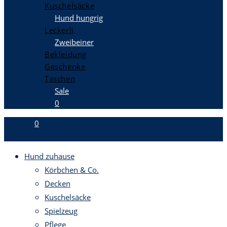
Kuschelsäcke
Hund hungrig
Leckerli
Zweibeiner
Bekleidung
Geschenke
Taschen
Sale
0
0
Hund zuhause
Körbchen & Co.
Decken
Kuschelsäcke
Spielzeug
Pflege