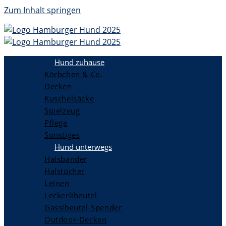
Zum Inhalt springen
Hund zuhause
Körbchen & Co.
Decken
Kuschelsäcke
Spielzeug
Pflege
Sonstiges
Hund unterwegs
Halsbänder
Halstücher
Leinen
Leckerlibeutel
Gassibeutel-Spender
Outdoor-Decken