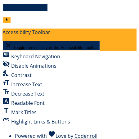
Vertrag widerrufen
Accessibility Toolbar
close
Toggle the visibility of the Accessibility Toolbar
keyboard
Keyboard Navigation
visibility_off
Disable Animations
nights_stay
Contrast
format_size
Increase Text
text_fields
Decrease Text
font_download
Readable Font
title
Mark Titles
link
Highlight Links & Buttons
favorite
Powered with
Love
by
Codenroll