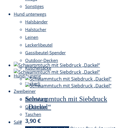
Sonstiges
Hund unterwegs
Halsbänder
Halstücher
Leinen
Leckerlibeutel
Gassibeutel-Spender
Outdoor-Decken
Kuschelsäcke
Hund hungrig
Leckerli
Zweibeiner
Schwammtuch mit Siebdruck
Bekleidung
„Dackel“
Geschenke
Taschen
3,90
€
Sale